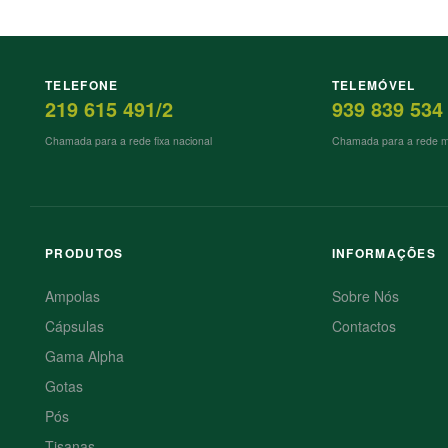
TELEFONE
TELEMÓVEL
219 615 491/2
939 839 534
Chamada para a rede fixa nacional
Chamada para a rede mó
PRODUTOS
INFORMAÇÕES
Ampolas
Sobre Nós
Cápsulas
Contactos
Gama Alpha
Gotas
Pós
Tisanas