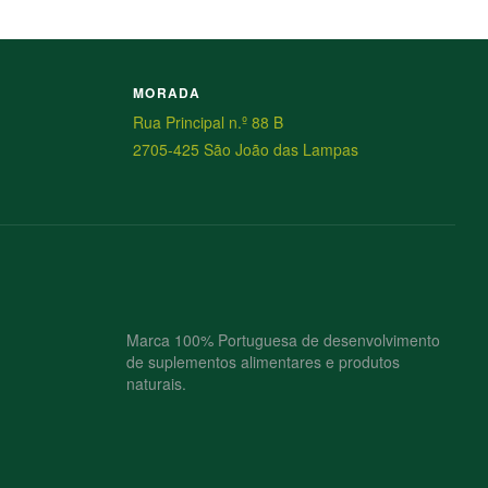
MORADA
Rua Principal n.º 88 B
2705-425 São João das Lampas
Marca 100% Portuguesa de desenvolvimento
de suplementos alimentares e produtos
naturais.