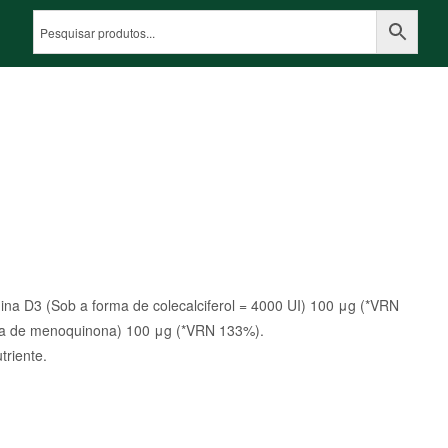
mina D3 (Sob a forma de colecalciferol = 4000 UI) 100 μg (*VRN
ma de menoquinona) 100 μg (*VRN 133%).
triente.