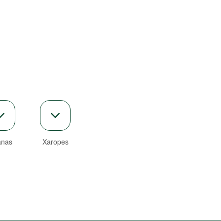
anas
Xaropes