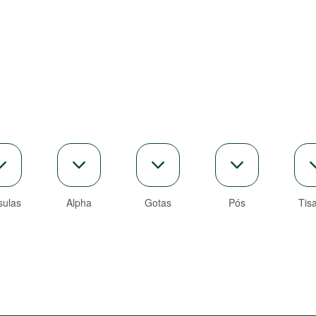
ulas
Alpha
Gotas
Pós
Tis