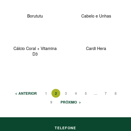
Borututu
Cabelo e Unhas
Cálcio Coral + Vitamina
Cardi Hera
D3
ANTERIOR
1
2
3
4
5
…
7
8
9
PRÓXIMO
TELEFONE