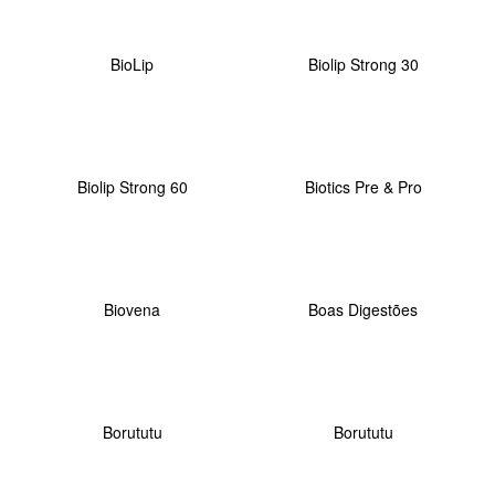
BioLip
Biolip Strong 30
Biolip Strong 60
Biotics Pre & Pro
Biovena
Boas Digestões
Borututu
Borututu