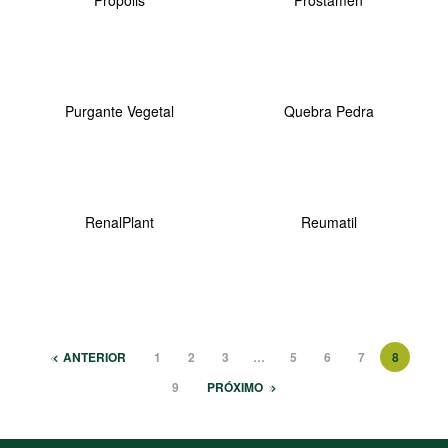
Própolis
Prostamen
Purgante Vegetal
Quebra Pedra
RenalPlant
Reumatil
ANTERIOR
1
2
3
…
5
6
7
8
9
PRÓXIMO