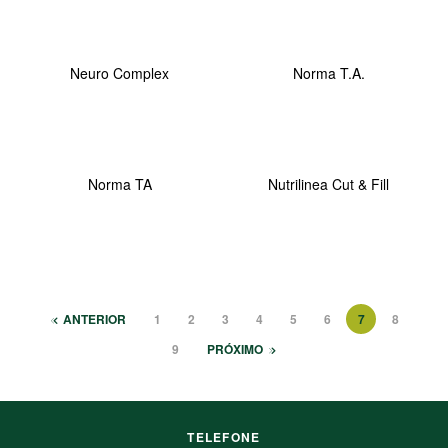
Neuro Complex
Norma T.A.
Norma TA
Nutrilinea Cut & Fill
ANTERIOR
1
2
3
4
5
6
7
8
9
PRÓXIMO
TELEFONE